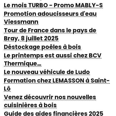
Le mois TURBO - Promo MABLY-S
Promotion adoucisseurs d'eau
Viessmann
Tour de France dans le pays de
Bray, 8 juillet 2025
Déstockage poêles à bois
Le printemps est aussi chez BCV
Thermique…
Le nouveau véhicule de Ludo
Formation chez LEMASSON à Saint-
Lô
Venez découvrir nos nouvelles
cuisinières à bois
Guide des aides financières 2025