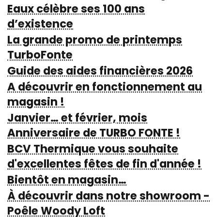
Eaux célèbre ses 100 ans
d’existence
La grande promo de printemps
TurboFonte
Guide des aides financières 2026
A découvrir en fonctionnement au
magasin !
Janvier… et février, mois
Anniversaire de TURBO FONTE !
BCV Thermique vous souhaite
d'excellentes fêtes de fin d'année !
Bientôt en magasin…
À découvrir dans notre showroom -
Poêle Woody Loft